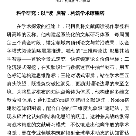
图3：构建的学习体系
科学研究
：以"读"启智，构筑学术瞭望塔
在学术探索的征途上，冯柯良将文献阅读视作攀登科
研高峰的云梯。他构建起系统化的文献研习体系：每周固
定三个黄金时段，锚定领域内顶刊论文与前沿成果，以金
字塔式阅读策略层层推进。独创的"三维精读法"彰显其治
学智慧——首轮全景式速览，快速锁定论文价值坐标；二
轮沉浸式深挖，在实验设计与数据迷宫中抽丝剥茧，用五
色标记笔构建思维路标；三轮对话式审辨，站在学术巨匠
肩头眺望，既提炼突破性洞见，更勘测理论边界的未至之
境。为将星罗棋布的知识点熔铸为体系，他构建起多维文
献索引体系：通过EndNote建立智能文献矩阵，Notion搭
建动态知识图谱，配合自创的"三维度九象限"笔记法，实
现从碎片化认知到结构化思维的跃迁。这种兼具战略纵深
与战术精度的文献研习模式，不仅锻造出他鹰隼般的学术
嗅觉，更在专业领域构筑起辐射全球学术动态的认知雷达