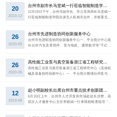
台州市副市长马坚斌一行莅临智能制造学院洽谈合作
长陈鹏展、地方合作处副处长郑晓莉出席，智能制造工
20
程专业教师参加捐赠仪式。会议由副院长林树森主持。
12月19日下午，台州市副市长、市公安局局长马坚斌一
2023-12
陈鹏展代表学院对陶学定一行到来表示热烈欢迎，简要
行莅临智能制造学院洽谈无人机相关合作，并签署无人
介绍了学院师资队伍、人才培养、学科专业、教师团队
机合作框架协议。台州市副市长、市公安局局长马坚
研究方向及...
斌，市政府副秘书长王建勇等市政府及市公安局相关部
台州市先进制造协同创新服务中心
门同志和业务技术骨干出席签约仪式。校党委书记崔凤
26
军热情接待了马坚斌一行并参加了签约仪式。智能制造
台州市先进制造协同创新服务中心一、平台简介中心面
2020-05
学院院长陈鹏展主持会议。陈鹏展简要介绍了学院专业
向台州汽车及零部件、泵与电机、通用航空等“千亿产
建设、师资队伍、学科平台及机械硕士点等方面的发展
业”共性及关键技术需求，以“中国制造2025”战略为引
及布局。无人机...
领，以台州学院控制科学与工程省级一流学科团队和市
高性能工业泵与真空装备浙江省工程研究中心
级“智能制造与先进装备重点技术创新团队”为核心技术
26
力量，为台州制造业传统产业提升、促进工业化与信息
高性能工业泵与真空装备浙江省工程研究中心（流体机
2020-05
化深度融合、新产品新技术开发等提供服务。中心拥有
械及装备协同创新中心）一、平台简介围绕台州泵与电
高性能计算机集群、机械设计CAD/CAE/CFD相关软硬
机“千亿产业”发展需求，以台州学院控制科学与工程省
件系统、三坐...
级一流学科及机械工程、智能制造科研团队力量，与江
赵小明副校长出席台州市重点技术创新团队建设进展汇报会
苏大学、浙江工业大学、新界泵业集团、浙江真空设备
12
集团、浙江水泵总厂等十多个行业龙头企业、高校院所
​6月10日上午，台州市人才开发和市场处处长洪赞、高
2019-06
建立了创新联盟，开展协同创新。中心建有高性能工业
层次人才服务中心主任李丽娟一行来我校检查指导 “智
泵、真空装备、高端液压件、智能流体、CFD/CAE应用
能制造与先进装备” 市级重点技术创新团队建设情况，
技术等5个高...
走访考察了“高性能工业泵与真空装备浙江省工程研究中