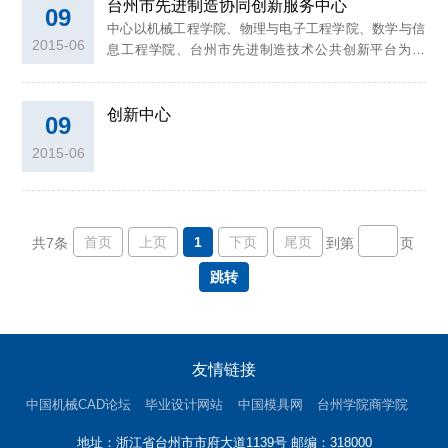
台州市先进制造协同创新服务中心
心”，并听取了团队建设进展汇报。赵小明副校长主持会
09
议，人事处处长杨健国出席会议，智能制造学院院长张
中心以机械工程学院、物理与电子工程学院、数学与信
2015-06
永炬代表团队作了汇报。赵小明代表学校对与会领导表
息工程学院、台州市先进制造技术公共创新平台为依
示诚挚欢迎，介绍了学校近阶段在人才引进、团队建
托，立足材料学、控制理论与控制工程等省级重点学
设、申硕...
科，以及机械制造及其自动化、计算机应用技术、电力
创新中心
电子与电力传...
09
2015-06
首页
上页
1
下页
尾页
共7条
到第
页
跳转
友情链接
中国机械CAD论坛
毕业设计网站
中国模具网
台州学院商学院
地址：浙江省台州市市府大道1139号 邮编：318000