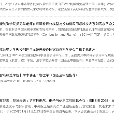
日，在浙江省永康市举办的第四届中国丘陵山区农业机械博览会暨中国（永康）农林
师团队自主研发的西兰花采收机精彩亮相。这款凝聚了高校科研智慧的创新成果，凭
点，吸引了众多行业专家、企业代表及参展嘉宾驻足围观。图1 西兰花负压输送采收机
能制造学院吴宪举老师在硼颗粒燃烧模型与发动机应用领域发表系列高水平论
期，智能制造学院吴宪举老师在读博期间，围绕硼基高能燃料燃烧机理与固体超燃冲
表于国际燃烧领域顶级期刊《Combustion and Flame》（SCI 一区 TOP，题目：Multiphase ign
 boron particles based on dynamic experimental phenomena）、国防科技权威
江师范大学教授鄂世举应邀来校作国家自然科学基金申报专题讲座
扎实推进2026年度国家自然科学基金项目申报工作，全面提升教师科研项目申报质量
能制造（航空工程）学院开展学术交流并作《国基金申报指导》专题学术报告。会议
程）学院申报2026年度国基金的教师参加。讲座现场鄂世举结合自己的研究和实践经
智能制造学院】学术讲座：鄂世举《国基金申报指导》
ttps://www.tzc.edu.cn/info/1261/183255.ht
驭能源，慧通未来：第五届电气、电子与信息工程国际会议（ISEEIE 2025）
焦能源变革与数字智能，中外院士领衔共谋产业创新蓝图以“智驭能源，慧通未来”为主
025）于2025年11月21日至23日在中国台州圆满落幕。本次会议由台州学院主