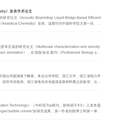
stry》发表学术论文
ioprinting: Liquid-Bridge-Based Efficient
，在国际知名期刊《Analytical Chemistry》发表。该期刊为中国科学院大类一区、小
。论文第一作者为周杨超老师，通讯作者为段学欣教授，台州学院为
tiscale characterization and velocity-
ingle-impact simulation》，在国际知名期刊《Postharvest Biology and
农林科学、食品科学与技术领域具有较高国际影响力。论文第一作者为秦
6）在中国台州圆满落下帷幕。来自台州学院、浙江大学、浙江省电力学
、深圳市供电局、浙江省海岛绿色能源及新材料重点实验室、台州
西亚博特拉大学、印度理工学院等高校、科研院所、行业机构及企
ation Technology》（中科院Top期刊，影响因子9.0）上发表题
 in an air-sparged bubble column”的研究成果。第一作者刘阳博士和第一单位
认知，因受湍流结构的时空演化、流动本质及多相间相互作用等复