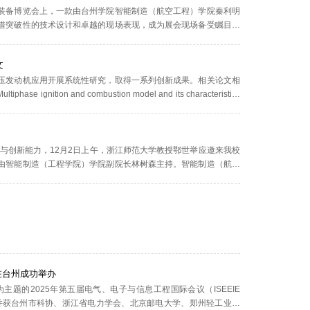
装备博览会上，一款由台州学院智能制造（航空工程）学院秦利明
借突破性的技术设计和卓越的现场表现，成为展会现场备受瞩目的
长期以来，西兰花采收一直面临着劳动强度大、作业效率...
文
压发动机应用开展系统性研究，取得一系列创新成果。相关论文相
ition and combustion model and its characteristics
期刊《Defence Technology》（SCI 一区 TOP，题目：Pe...
与创新能力，12月2日上午，浙江师范大学教授鄂世举应邀来我校
由智能制造（工程学院）学院副院长林树森主持。智能制造（航空
历，主要从国基金申报如何选题、如何撰写背景意义、创新点...
在台州成功举办
题的2025年第五届电气、电子与信息工程国际会议（ISEEIE
办，并获台州市科协、浙江省电力学会、北京邮电大学、郑州轻工业大