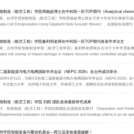
能制造（航空工程）学院周杨超博士在中科院一区TOP期刊《Analytical chemi
期，台州学院智能制造（航空工程）学院周杨超博士联合天津大学段学欣教授完成的研究论文《Acoustic B
ngle-Cell Encapsulation Using Gigahertz Bulk Acoustic Waves》
一区TOP期刊，并收录于自然指数期刊名录，在分析化学领域具有较高国际影响力
文第一完成单位。...
能制造（航空工程）学院秦利明老师在中科院一区TOP期刊发表学术论文
期，台州学院智能制造学院（航空工程学院）秦利明老师联合石河子大学李景彬教授等完成的研究论文《Mul
lated risk zoning of impact damage in mature broccoli under controlled s
echnology》在线发表。该期刊为中国科学院大类一区、小类一区TOP期刊，在
明老师，...
二届新能源与电力电网国际学术会议（NEPG 2026）在台州成功举办
026年5月31日，为期3天的第二届新能源与电力电网国际学术会议（NEPG 202
、华北电力大学、杭州电子科技大学、华南理工大学、国网经济技术研究院有限公司
电力学会、卡塔尔大学、挪威阿哥德大学、澳大利亚莫道克大学、南丹麦大学、马来
界的专家学者、...
能制造（航空工程）学院 刘阳 团队发表最新研究成果
日，智能制造（航空工程）学院刘阳团队在国际知名期刊 《Separation and Purific
Experimental evaluation on bubble coalescence and breakup criteria
为台州学院。气泡聚并与破碎是气液两相湍流中关键的动力特性过程，对于其机理的
因素影响，...
州学院智能装备闪耀农机展会—西兰花采收难题破解！